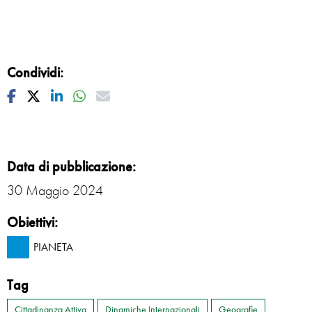
Condividi:
Facebook
Twitter
Linkedin
Whatsapp
Mail
Data di pubblicazione:
30 Maggio 2024
Obiettivi:
PIANETA
Tag
Cittadinanza Attiva
Dinamiche Internazionali
Geografie