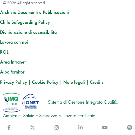
© 2026 All right reserved
Archivio Documenti e Pubblicazioni
Child Safeguarding Policy
Dichiarazione di accessibilità
Lavora con noi
ROL
Area Intranet
Albo fornitori
Privacy Policy
|
Cookie Policy
|
Note legali
|
Credits
Sistema di Gestione Integrato Qualità,
Ambiente, Salute e Sicurezza sul lavoro certificato
Facebook
Twitter
Instagram
Linkedin
You Tube
S