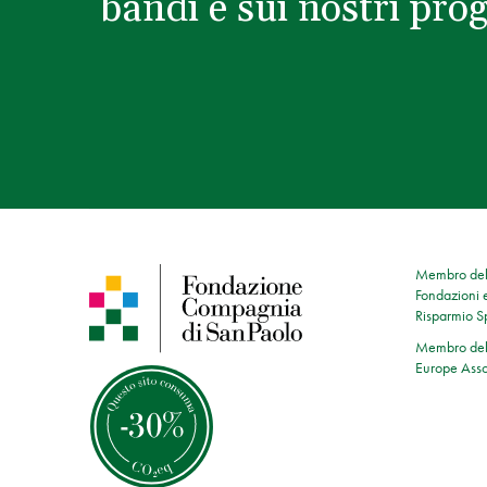
bandi e sui nostri prog
Membro dell
Fondazioni e
Risparmio 
Membro dell
Europe Asso