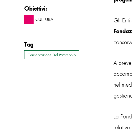
Obiettivi:
Gli Enti
CULTURA
Fondaz
conserva
Tag
Conservazione Del Patrimonio
A breve,
accompag
nel medi
gestiona
La Fonda
relativo 