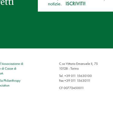
etti
notizie.
ISCRIVITI!
'Associazione di
C.so Vittorio Emanuele II, 75
 di Casse di
10128 - Torino
SpA
Tel. +39 011 15630100
a Philanthropy
Fax +39 011 15630111
ciation
CF 00772450011