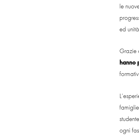
le nuove
progress
ed unità
Grazie 
hanno p
formati
L’esperi
famiglie
studente
ogni fa