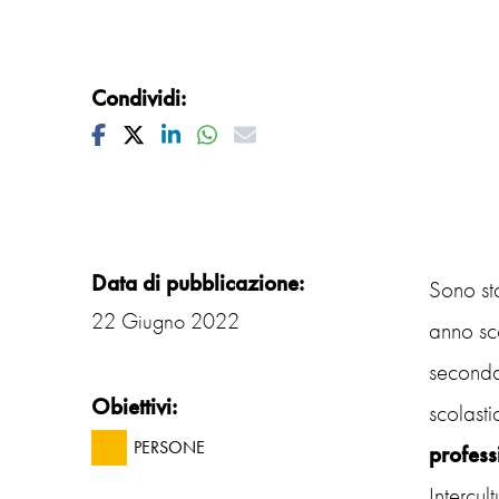
Condividi:
Facebook
Twitter
Linkedin
Whatsapp
Mail
Data di pubblicazione:
Sono st
22 Giugno 2022
anno sco
seconda
Obiettivi:
scolasti
PERSONE
profess
Intercult