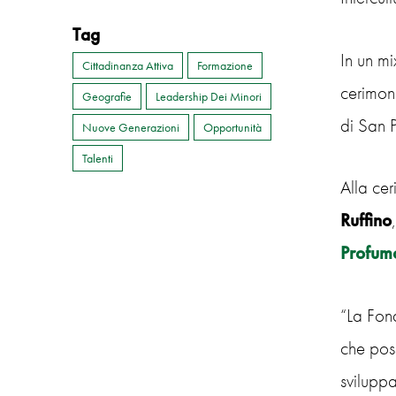
Tag
In un mi
Cittadinanza Attiva
Formazione
cerimon
Geografie
Leadership Dei Minori
di San 
Nuove Generazioni
Opportunità
Talenti
Alla ce
Ruffino
Profum
“La Fon
che pos
sviluppa