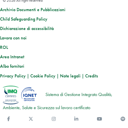
© 2026 All right reserved
Archivio Documenti e Pubblicazioni
Child Safeguarding Policy
Dichiarazione di accessibilità
Lavora con noi
ROL
Area Intranet
Albo fornitori
Privacy Policy
|
Cookie Policy
|
Note legali
|
Credits
Sistema di Gestione Integrato Qualità,
Ambiente, Salute e Sicurezza sul lavoro certificato
Facebook
Twitter
Instagram
Linkedin
You Tube
S