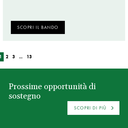
SCOPRI IL BANDO
1
2
3
…
13
Prossime opportunità di
sostegno
SCOPRI DI PIÙ