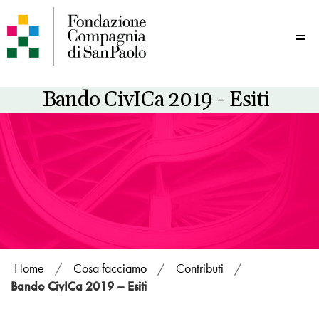
Me
Bando CivICa 2019 - Esiti
Home
/
Cosa facciamo
/
Contributi
/
Bando CivICa 2019 – Esiti